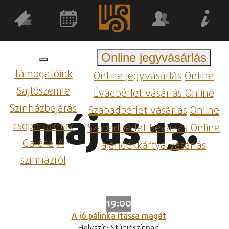
Online jegyvásárlás
Támogatóink
Online jegyvásárlás
Online
Sajtószemle
Évadbérlet vásárlás
Online
Színházbejárás
Szabadbérlet vásárlás
Online
május 13.
csoportoknak
Szabadbérlet beváltás
Online
Galéria
A
ajándékkártya vásárlás
színházról
19:00
A jó pálinka itassa magát