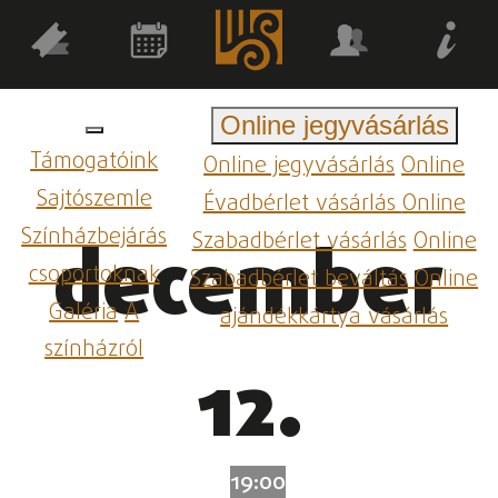
Online jegyvásárlás
Támogatóink
Online jegyvásárlás
Online
Sajtószemle
Évadbérlet vásárlás
Online
Színházbejárás
Szabadbérlet vásárlás
Online
december
csoportoknak
Szabadbérlet beváltás
Online
Galéria
A
ajándékkártya vásárlás
színházról
12.
19:00