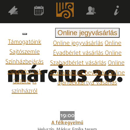
Online jegyvásárlás
Támogatóink
Online jegyvásárlás
Online
Sajtószemle
Évadbérlet vásárlás
Online
Színházbejárás
Szabadbérlet vásárlás
Online
március 20.
csoportoknak
Szabadbérlet beváltás
Online
Galéria
A
ajándékkártya vásárlás
színházról
19:00
A félkegyelmű