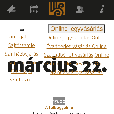
Online jegyvásárlás
Támogatóink
Online jegyvásárlás
Online
Sajtószemle
Évadbérlet vásárlás
Online
Színházbejárás
Szabadbérlet vásárlás
Online
március 22.
csoportoknak
Szabadbérlet beváltás
Online
Galéria
A
ajándékkártya vásárlás
színházról
19:00
A félkegyelmű