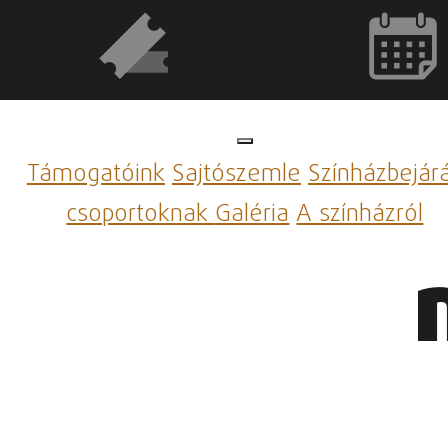
Támogatóink
Sajtószemle
Színházbejár
csoportoknak
Galéria
A színházról