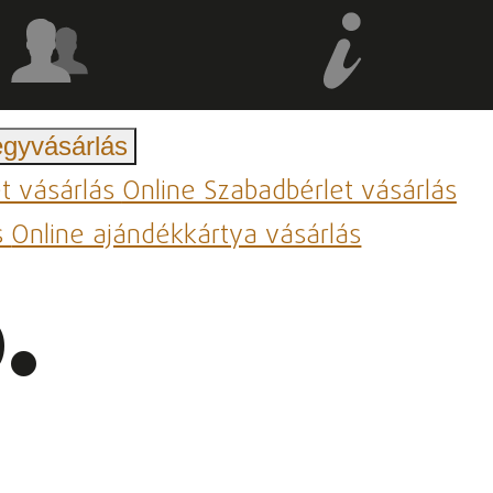
egyvásárlás
et vásárlás
Online Szabadbérlet vásárlás
s
Online ajándékkártya vásárlás
.