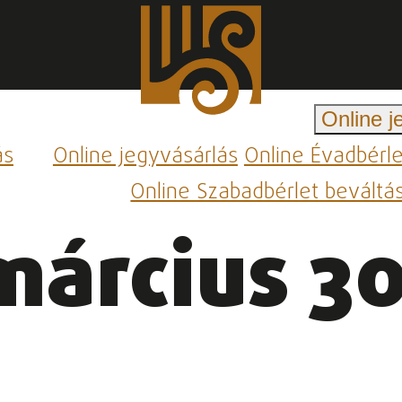
Online j
ás
Online jegyvásárlás
Online Évadbérl
Online Szabadbérlet beváltá
március 30