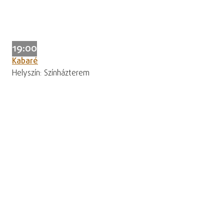
19:00
Kabaré
Helyszín: Színházterem