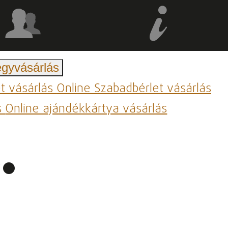
egyvásárlás
et vásárlás
Online Szabadbérlet vásárlás
s
Online ajándékkártya vásárlás
.