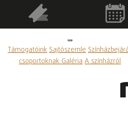
Támogatóink
Sajtószemle
Színházbejár
csoportoknak
Galéria
A színházról