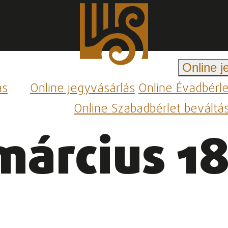
Online j
ás
Online jegyvásárlás
Online Évadbérl
Online Szabadbérlet beváltá
március 18