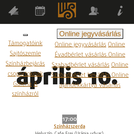
Online jegyvásárlás
Támogatóink
Online jegyvásárlás
Online
Sajtószemle
Évadbérlet vásárlás
Online
Színházbejárás
Szabadbérlet vásárlás
Online
április 10.
csoportoknak
Szabadbérlet beváltás
Online
Galéria
A
ajándékkártya vásárlás
színházról
17:00
Színházszerda