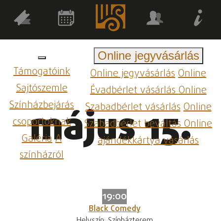
Online jegyvásárlás
Támogatóink
Online jegyvásárlás
Online
Sajtószemle
Évadbérlet vásárlás
Online
Színházbejárás
Szabadbérlet vásárlás
Online
május 15.
csoportoknak
Szabadbérlet beváltás
Online
Galéria
A
ajándékkártya vásárlás
színházról
19:00
Black Comedy