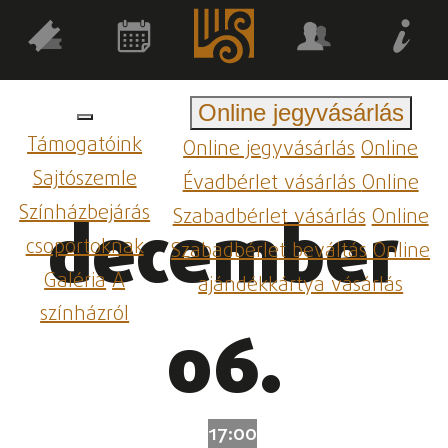
Online jegyvásárlás
Támogatóink
Online jegyvásárlás
Online
Sajtószemle
Évadbérlet vásárlás
Online
Színházbejárás
Szabadbérlet vásárlás
Online
december
csoportoknak
Szabadbérlet beváltás
Online
Galéria
A
ajándékkártya vásárlás
színházról
06.
17:00