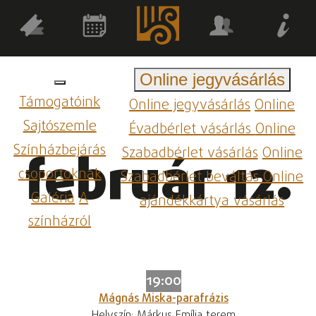
Online jegyvásárlás
Támogatóink
Online jegyvásárlás
Online
Sajtószemle
Évadbérlet vásárlás
Online
Színházbejárás
Szabadbérlet vásárlás
Online
február 12.
csoportoknak
Szabadbérlet beváltás
Online
Galéria
A
ajándékkártya vásárlás
színházról
19:00
Mágnás Miska-parafrázis