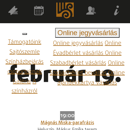
Online jegyvásárlás
Támogatóink
Online jegyvásárlás
Online
Sajtószemle
Évadbérlet vásárlás
Online
Színházbejárás
Szabadbérlet vásárlás
Online
február 19.
csoportoknak
Szabadbérlet beváltás
Online
Galéria
A
ajándékkártya vásárlás
színházról
19:00
Mágnás Miska-parafrázis