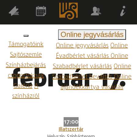
Online jegyvásárlás
Támogatóink
Online jegyvásárlás
Online
Sajtószemle
Évadbérlet vásárlás
Online
Színházbejárás
Szabadbérlet vásárlás
Online
február 17.
csoportoknak
Szabadbérlet beváltás
Online
Galéria
A
ajándékkártya vásárlás
színházról
17:00
Illatszertár