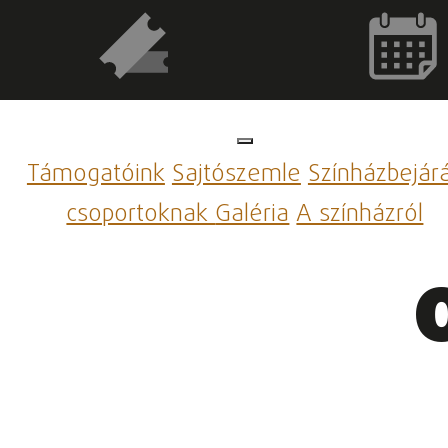
Támogatóink
Sajtószemle
Színházbejár
csoportoknak
Galéria
A színházról