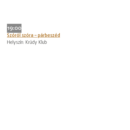
19:00
Szóról szóra – párbeszéd
Helyszín: Krúdy Klub