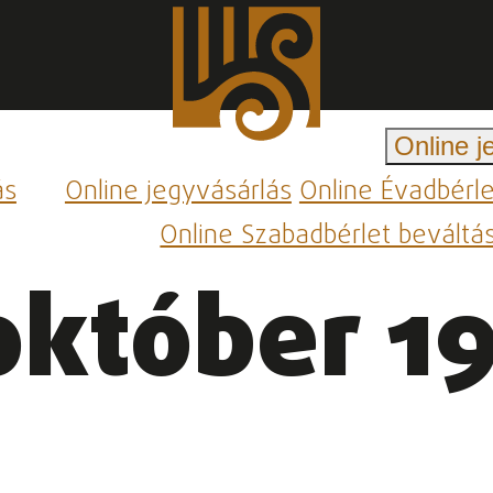
Online j
ás
Online jegyvásárlás
Online Évadbérl
Online Szabadbérlet beváltá
október 19