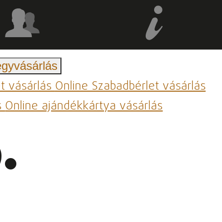
egyvásárlás
et vásárlás
Online Szabadbérlet vásárlás
s
Online ajándékkártya vásárlás
.