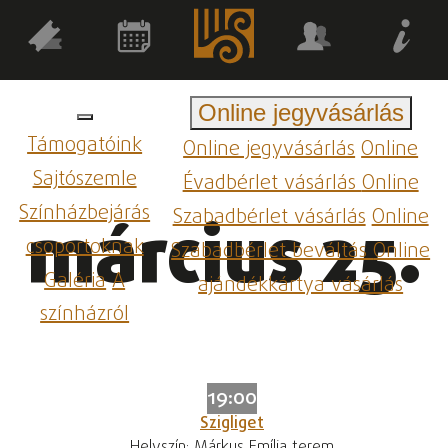
Online jegyvásárlás
Támogatóink
Online jegyvásárlás
Online
Sajtószemle
Évadbérlet vásárlás
Online
Színházbejárás
Szabadbérlet vásárlás
Online
március 25.
csoportoknak
Szabadbérlet beváltás
Online
Galéria
A
ajándékkártya vásárlás
színházról
19:00
Szigliget