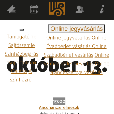
Online jegyvásárlás
Támogatóink
Online jegyvásárlás
Online
Sajtószemle
Évadbérlet vásárlás
Online
Színházbejárás
Szabadbérlet vásárlás
Online
október 13.
csoportoknak
Szabadbérlet beváltás
Online
Galéria
A
ajándékkártya vásárlás
színházról
19:00
Anconai szerelmesek