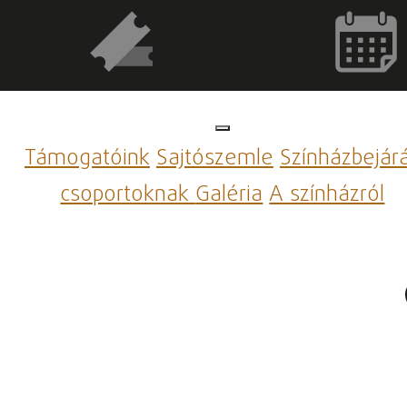
Támogatóink
Sajtószemle
Színházbejár
csoportoknak
Galéria
A színházról