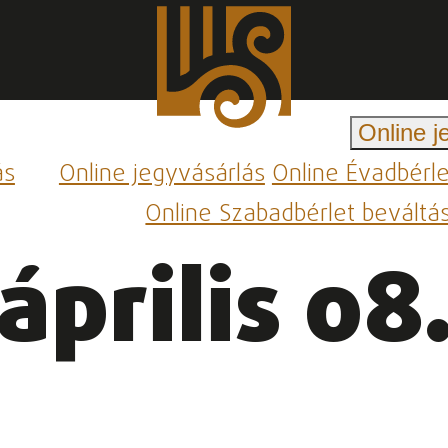
Online j
ás
Online jegyvásárlás
Online Évadbérl
Online Szabadbérlet beváltá
április 08