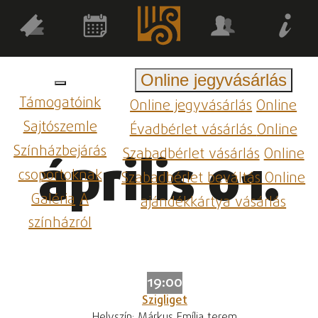
Online jegyvásárlás
Támogatóink
Online jegyvásárlás
Online
Sajtószemle
Évadbérlet vásárlás
Online
Színházbejárás
Szabadbérlet vásárlás
Online
április 01.
csoportoknak
Szabadbérlet beváltás
Online
Galéria
A
ajándékkártya vásárlás
színházról
19:00
Szigliget