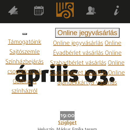
Online jegyvásárlás
Támogatóink
Online jegyvásárlás
Online
Sajtószemle
Évadbérlet vásárlás
Online
Színházbejárás
Szabadbérlet vásárlás
Online
április 03.
csoportoknak
Szabadbérlet beváltás
Online
Galéria
A
ajándékkártya vásárlás
színházról
19:00
Szigliget