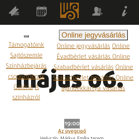
Online jegyvásárlás
Támogatóink
Online jegyvásárlás
Online
Sajtószemle
Évadbérlet vásárlás
Online
Színházbejárás
Szabadbérlet vásárlás
Online
május 06.
csoportoknak
Szabadbérlet beváltás
Online
Galéria
A
ajándékkártya vásárlás
színházról
19:00
Az üvegcipő