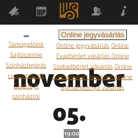
Online jegyvásárlás
Támogatóink
Online jegyvásárlás
Online
Sajtószemle
Évadbérlet vásárlás
Online
Színházbejárás
Szabadbérlet vásárlás
Online
november
csoportoknak
Szabadbérlet beváltás
Online
Galéria
A
ajándékkártya vásárlás
színházról
05.
19:00