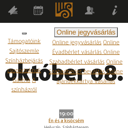
Online jegyvásárlás
Támogatóink
Online jegyvásárlás
Online
Sajtószemle
Évadbérlet vásárlás
Online
Színházbejárás
Szabadbérlet vásárlás
Online
október 08.
csoportoknak
Szabadbérlet beváltás
Online
Galéria
A
ajándékkártya vásárlás
színházról
19:00
Én és a kisöcsém