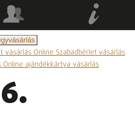
egyvásárlás
et vásárlás
Online Szabadbérlet vásárlás
s
Online ajándékkártya vásárlás
6.