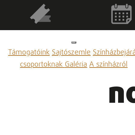
Támogatóink
Sajtószemle
Színházbejár
csoportoknak
Galéria
A színházról
n