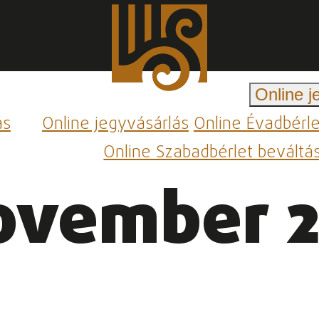
Online j
ás
Online jegyvásárlás
Online Évadbérl
Online Szabadbérlet beváltá
ovember 2