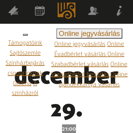
Online jegyvásárlás
Támogatóink
Online jegyvásárlás
Online
Sajtószemle
Évadbérlet vásárlás
Online
Színházbejárás
Szabadbérlet vásárlás
Online
december
csoportoknak
Szabadbérlet beváltás
Online
Galéria
A
ajándékkártya vásárlás
színházról
29.
21:00