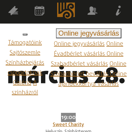
Online jegyvásárlás
Támogatóink
Online jegyvásárlás
Online
Sajtószemle
Évadbérlet vásárlás
Online
Színházbejárás
Szabadbérlet vásárlás
Online
március 28.
csoportoknak
Szabadbérlet beváltás
Online
Galéria
A
ajándékkártya vásárlás
színházról
19:00
Sweet Charity