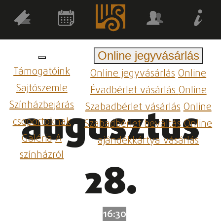
Online jegyvásárlás
Támogatóink
Online jegyvásárlás
Online
Sajtószemle
Évadbérlet vásárlás
Online
Színházbejárás
Szabadbérlet vásárlás
Online
augusztus
csoportoknak
Szabadbérlet beváltás
Online
Galéria
A
ajándékkártya vásárlás
színházról
28.
16:30