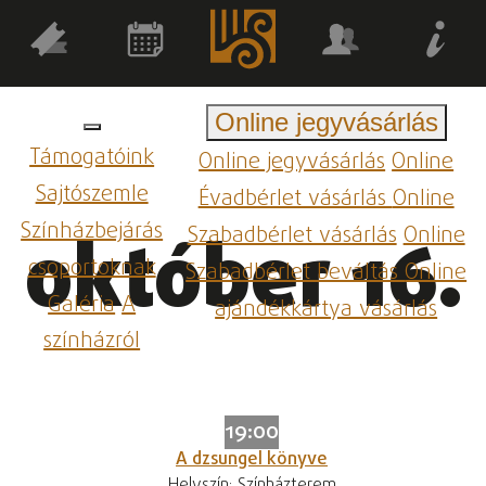
Online jegyvásárlás
Támogatóink
Online jegyvásárlás
Online
Sajtószemle
Évadbérlet vásárlás
Online
Színházbejárás
Szabadbérlet vásárlás
Online
október 16.
csoportoknak
Szabadbérlet beváltás
Online
Galéria
A
ajándékkártya vásárlás
színházról
19:00
A dzsungel könyve