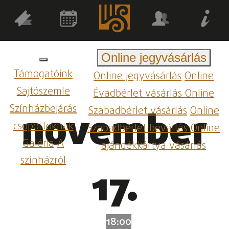
Online jegyvásárlás
Támogatóink
Online jegyvásárlás
Online
Sajtószemle
Évadbérlet vásárlás
Online
Színházbejárás
Szabadbérlet vásárlás
Online
november
csoportoknak
Szabadbérlet beváltás
Online
Galéria
A
ajándékkártya vásárlás
színházról
17.
18:00