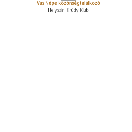
Vas Népe közönségtalálkozó
Helyszín: Krúdy Klub