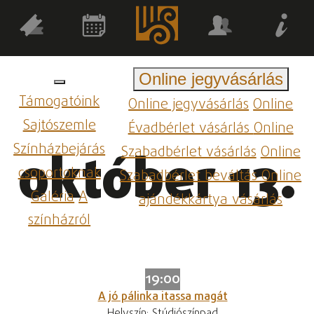
Online jegyvásárlás
Támogatóink
Online jegyvásárlás
Online
Sajtószemle
Évadbérlet vásárlás
Online
Színházbejárás
Szabadbérlet vásárlás
Online
október 13.
csoportoknak
Szabadbérlet beváltás
Online
Galéria
A
ajándékkártya vásárlás
színházról
19:00
A jó pálinka itassa magát