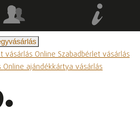
egyvásárlás
et vásárlás
Online Szabadbérlet vásárlás
s
Online ajándékkártya vásárlás
.