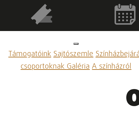
Támogatóink
Sajtószemle
Színházbejár
csoportoknak
Galéria
A színházról