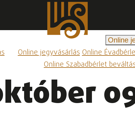
Online j
ás
Online jegyvásárlás
Online Évadbérl
Online Szabadbérlet beváltá
október 09