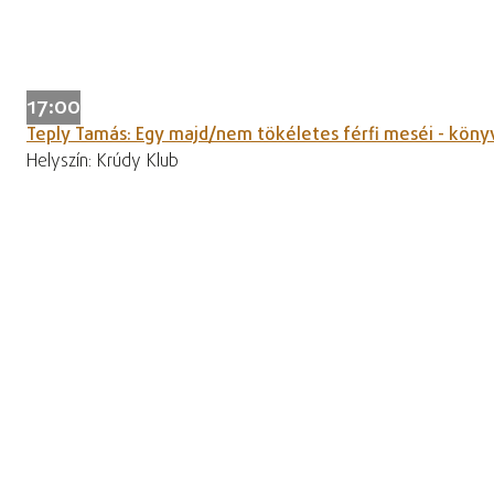
17:00
Teply Tamás: Egy majd/nem tökéletes férfi meséi - kön
Helyszín: Krúdy Klub