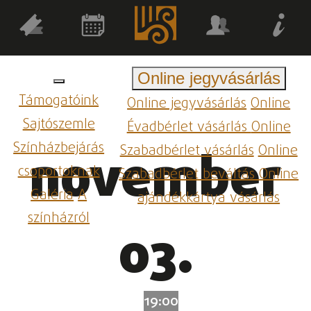
Online jegyvásárlás
Támogatóink
Online jegyvásárlás
Online
Sajtószemle
Évadbérlet vásárlás
Online
Színházbejárás
Szabadbérlet vásárlás
Online
november
csoportoknak
Szabadbérlet beváltás
Online
Galéria
A
ajándékkártya vásárlás
színházról
03.
19:00