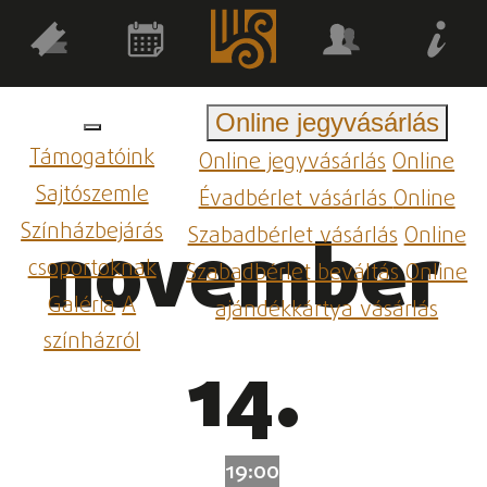
Online jegyvásárlás
Támogatóink
Online jegyvásárlás
Online
Sajtószemle
Évadbérlet vásárlás
Online
Színházbejárás
Szabadbérlet vásárlás
Online
november
csoportoknak
Szabadbérlet beváltás
Online
Galéria
A
ajándékkártya vásárlás
színházról
14.
19:00