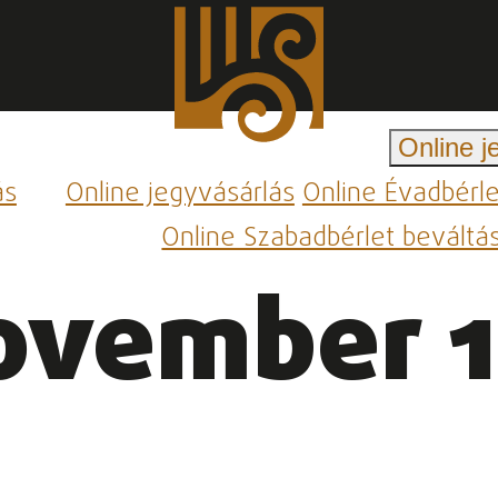
Online j
ás
Online jegyvásárlás
Online Évadbérl
Online Szabadbérlet beváltá
ovember 1