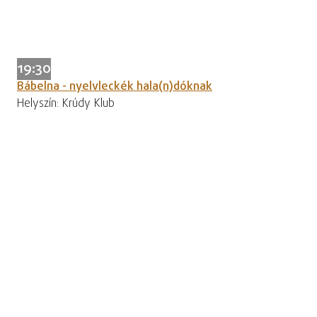
19:30
Bábelna - nyelvleckék hala(n)dóknak
Helyszín: Krúdy Klub