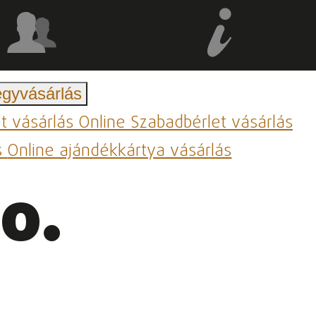
egyvásárlás
et vásárlás
Online Szabadbérlet vásárlás
s
Online ajándékkártya vásárlás
0.