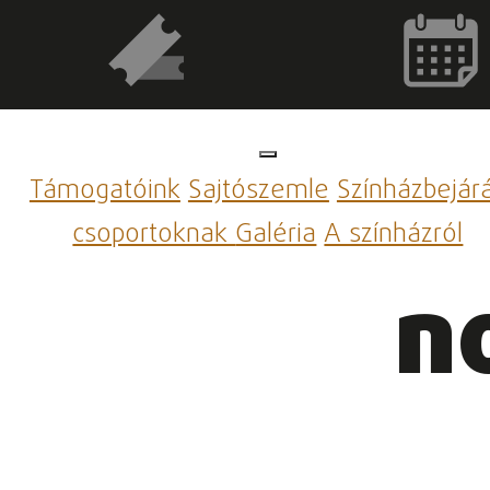
Támogatóink
Sajtószemle
Színházbejár
csoportoknak
Galéria
A színházról
n