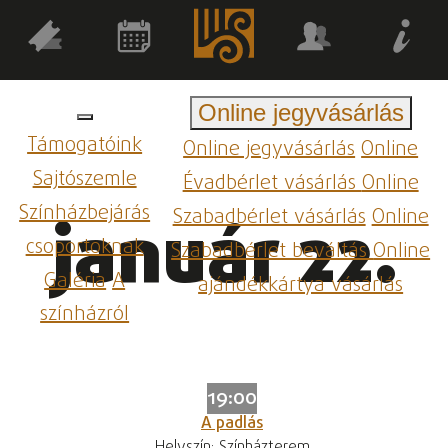
Online jegyvásárlás
Támogatóink
Online jegyvásárlás
Online
Sajtószemle
Évadbérlet vásárlás
Online
Színházbejárás
Szabadbérlet vásárlás
Online
január 22.
csoportoknak
Szabadbérlet beváltás
Online
Galéria
A
ajándékkártya vásárlás
színházról
19:00
A padlás