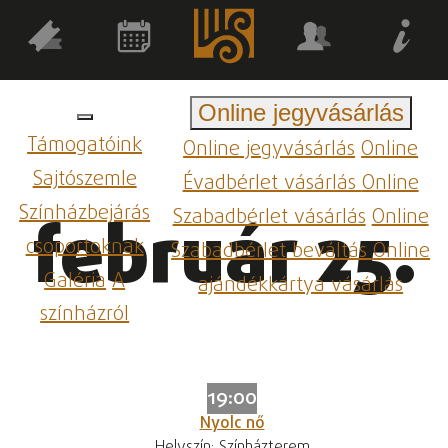
Online jegyvásárlás
Támogatóink
Online jegyvásárlás
Online
Sajtószemle
Évadbérlet vásárlás
Online
Színházbejárás
Szabadbérlet vásárlás
Online
február 25.
csoportoknak
Szabadbérlet beváltás
Online
Galéria
A
ajándékkártya vásárlás
színházról
19:00
Nyolc nő