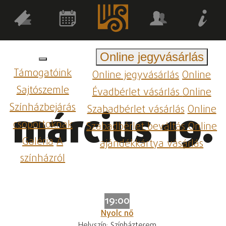
Online jegyvásárlás
Támogatóink
Online jegyvásárlás
Online
Sajtószemle
Évadbérlet vásárlás
Online
Színházbejárás
Szabadbérlet vásárlás
Online
március 19.
csoportoknak
Szabadbérlet beváltás
Online
Galéria
A
ajándékkártya vásárlás
színházról
19:00
Nyolc nő