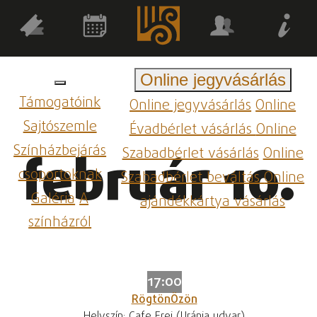
Online jegyvásárlás
Támogatóink
Online jegyvásárlás
Online
Sajtószemle
Évadbérlet vásárlás
Online
Színházbejárás
Szabadbérlet vásárlás
Online
február 10.
csoportoknak
Szabadbérlet beváltás
Online
Galéria
A
ajándékkártya vásárlás
színházról
17:00
RögtönÖzön