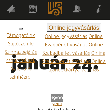
Online jegyvásárlás
Támogatóink
Online jegyvásárlás
Online
Sajtószemle
Évadbérlet vásárlás
Online
Színházbejárás
Szabadbérlet vásárlás
Online
január 24.
csoportoknak
Szabadbérlet beváltás
Online
Galéria
A
ajándékkártya vásárlás
színházról
19:00
9700