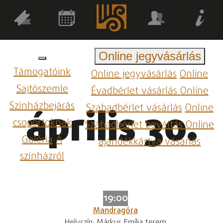
Online jegyvásárlás
Támogatóink
Online jegyvásárlás
Online
Sajtószemle
Évadbérlet vásárlás
Online
Színházbejárás
Szabadbérlet vásárlás
Online
április 30.
csoportoknak
Szabadbérlet beváltás
Online
Galéria
A
ajándékkártya vásárlás
színházról
19:00
Mandragóra