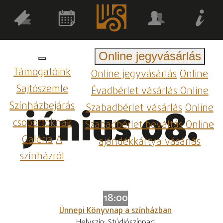
Online jegyvásárlás
Támogatóink
Online jegyvásárlás
Online
Sajtószemle
Évadbérlet vásárlás
Online
Színházbejárás
Szabadbérlet vásárlás
Online
június 08.
csoportoknak
Szabadbérlet beváltás
Online
Galéria
A
ajándékkártya vásárlás
színházról
18:00
Ünnepi Könyvnap a színházban