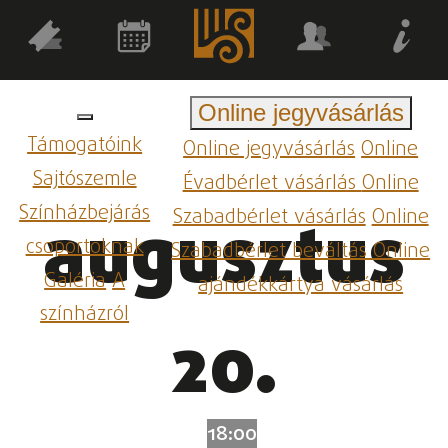
Online jegyvásárlás
Támogatóink
Online jegyvásárlás
Online
Sajtószemle
Évadbérlet vásárlás
Online
Színházbejárás
Szabadbérlet vásárlás
Online
augusztus
csoportoknak
Szabadbérlet beváltás
Online
Galéria
A
ajándékkártya vásárlás
színházról
20.
18:00