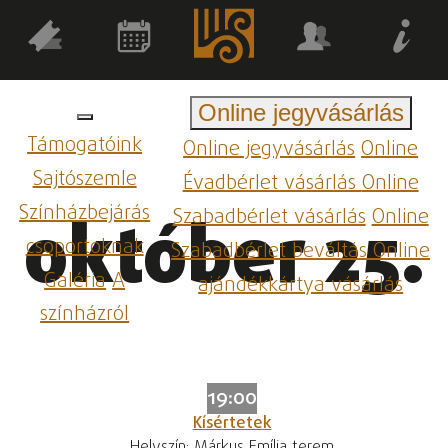
Online jegyvásárlás
Támogatóink
Online jegyvásárlás
Online
Sajtószemle
Évadbérlet vásárlás
Online
Színházbejárás
Szabadbérlet vásárlás
Online
október 25.
csoportoknak
Szabadbérlet beváltás
Online
Galéria
A
ajándékkártya vásárlás
színházról
19:00
Kísértetek