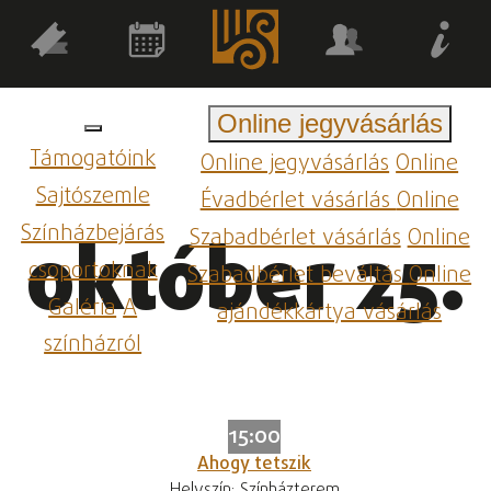
Online jegyvásárlás
Támogatóink
Online jegyvásárlás
Online
Sajtószemle
Évadbérlet vásárlás
Online
Színházbejárás
Szabadbérlet vásárlás
Online
október 25.
csoportoknak
Szabadbérlet beváltás
Online
Galéria
A
ajándékkártya vásárlás
színházról
15:00
Ahogy tetszik