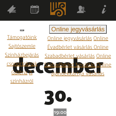
Online jegyvásárlás
Támogatóink
Online jegyvásárlás
Online
Sajtószemle
Évadbérlet vásárlás
Online
Színházbejárás
Szabadbérlet vásárlás
Online
december
csoportoknak
Szabadbérlet beváltás
Online
Galéria
A
ajándékkártya vásárlás
színházról
30.
19:00