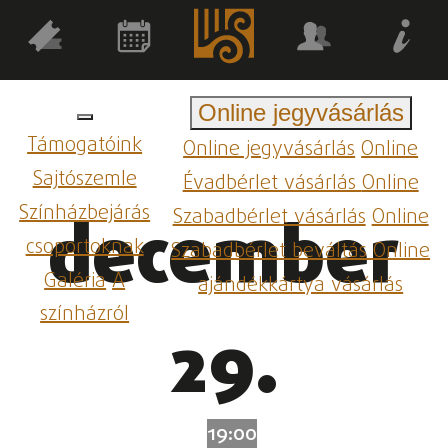
Online jegyvásárlás
Támogatóink
Online jegyvásárlás
Online
Sajtószemle
Évadbérlet vásárlás
Online
Színházbejárás
Szabadbérlet vásárlás
Online
december
csoportoknak
Szabadbérlet beváltás
Online
Galéria
A
ajándékkártya vásárlás
színházról
29.
19:00