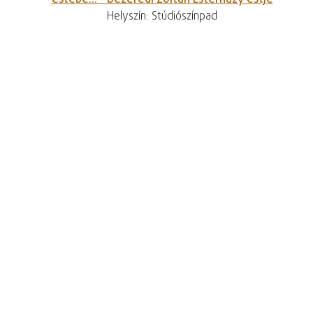
estébé... - Bezerédi Zoltán Esterházy estje
Helyszín: Stúdiószínpad