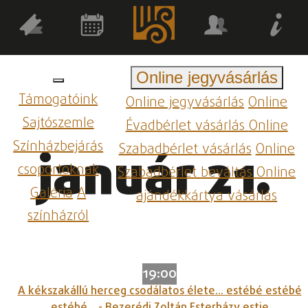
Online jegyvásárlás
Támogatóink
Online jegyvásárlás
Online
Sajtószemle
Évadbérlet vásárlás
Online
Színházbejárás
Szabadbérlet vásárlás
Online
január 21.
csoportoknak
Szabadbérlet beváltás
Online
Galéria
A
ajándékkártya vásárlás
színházról
19:00
A kékszakállú herceg csodálatos élete... estébé estébé