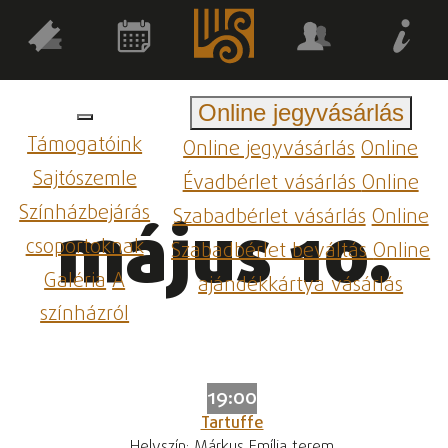
Online jegyvásárlás
Támogatóink
Online jegyvásárlás
Online
Sajtószemle
Évadbérlet vásárlás
Online
Színházbejárás
Szabadbérlet vásárlás
Online
május 10.
csoportoknak
Szabadbérlet beváltás
Online
Galéria
A
ajándékkártya vásárlás
színházról
19:00
Tartuffe