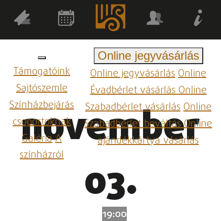
Online jegyvásárlás
Támogatóink
Online jegyvásárlás
Online
Sajtószemle
Évadbérlet vásárlás
Online
Színházbejárás
Szabadbérlet vásárlás
Online
november
csoportoknak
Szabadbérlet beváltás
Online
Galéria
A
ajándékkártya vásárlás
színházról
03.
19:00