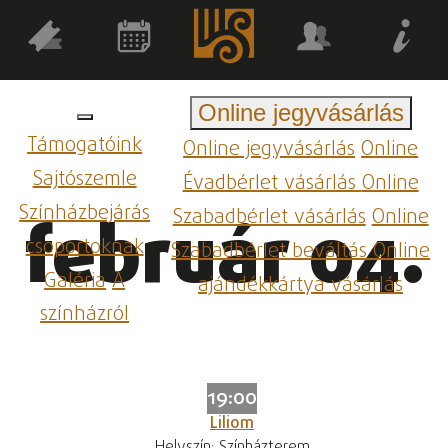
Online jegyvásárlás
Támogatóink
Online jegyvásárlás
Online
Sajtószemle
Évadbérlet vásárlás
Online
Színházbejárás
Szabadbérlet vásárlás
Online
február 04.
csoportoknak
Szabadbérlet beváltás
Online
Galéria
A
ajándékkártya vásárlás
színházról
19:00
Liliom