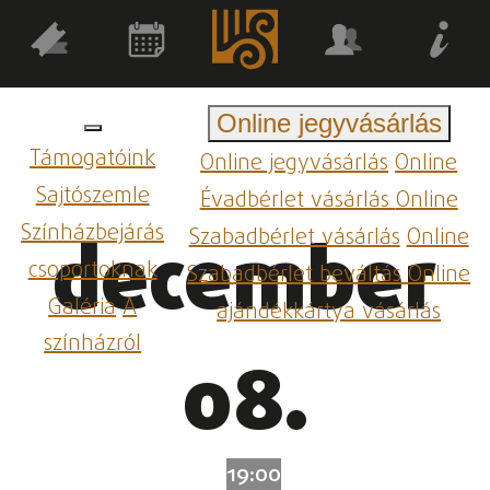
Online jegyvásárlás
Támogatóink
Online jegyvásárlás
Online
Sajtószemle
Évadbérlet vásárlás
Online
Színházbejárás
Szabadbérlet vásárlás
Online
december
csoportoknak
Szabadbérlet beváltás
Online
Galéria
A
ajándékkártya vásárlás
színházról
08.
19:00