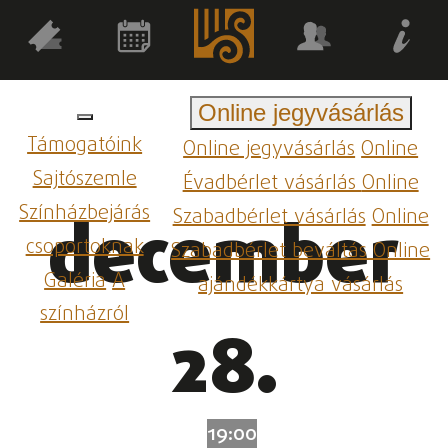
Online jegyvásárlás
Támogatóink
Online jegyvásárlás
Online
Sajtószemle
Évadbérlet vásárlás
Online
Színházbejárás
Szabadbérlet vásárlás
Online
december
csoportoknak
Szabadbérlet beváltás
Online
Galéria
A
ajándékkártya vásárlás
színházról
28.
19:00